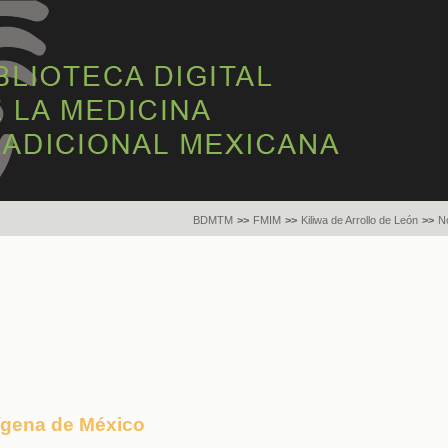
BDMTM
>>
FMIM
>>
Kiliwa de Arrollo de León
>>
N
dígena de México