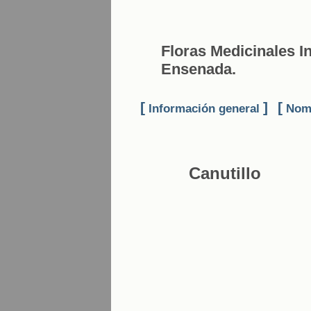
Floras Medicinales In
Ensenada.
[
]
[
Información general
Nomb
Canutillo