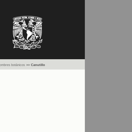
ombres botánicos
>>
Canutillo