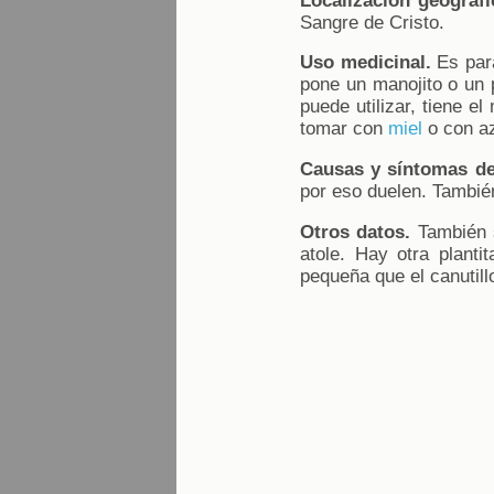
Localización geográfi
Sangre de Cristo.
Uso medicinal.
Es para
pone un manojito o un 
puede utilizar, tiene 
tomar con
miel
o con az
Causas y síntomas de
por eso duelen. Tambié
Otros datos.
También s
atole. Hay otra planti
pequeña que el canutill