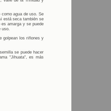
 Valle de la Trinidad y
o como agua de uso. Se
si está seca también se
no es amarga y se puede
 uso.
e golpean los riñones y
 semilla se puede hacer
lama "Jihuata", es más