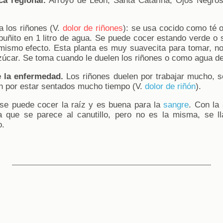
ca regional.
Arroyo de León, Santa Catarina, Ojos Negros,
 los riñones (V.
dolor de riñones
): se usa cocido como té 
puñito en 1 litro de agua. Se puede cocer estando verde o 
el mismo efecto. Esta planta es muy suavecita para tomar, 
úcar. Se toma cuando le duelen los riñones o como agua de
 la enfermedad.
Los riñones duelen por trabajar mucho, s
n por estar sentados mucho tiempo (V.
dolor de riñón
).
e puede cocer la raíz y es buena para la
sangre
. Con la
ta que se parece al canutillo, pero no es la misma, se l
o.