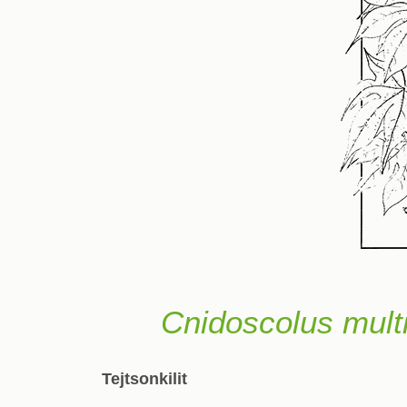
Cnidoscolus mult
Tejtsonkilit