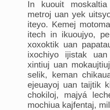
In kuouit moskaltia
metroj uan yek uitsyo
iteyo. Kemej motomaujt
itech in ikuoujyo, pe
xoxoktik uan papataua
ixochiyo ijistak ua
xintiuj uan mokaujtiuj
selik, keman chikaua
ejeuayoj uan taijtik k
chokiloj, majyá lech
mochiua kajfentaj, mil