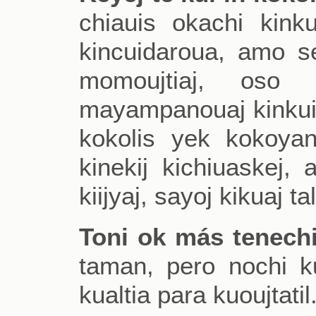
chiauis okachi kink
kincuidaroua, amo s
momoujtiaj, oso
mayampanouaj kinkui i
kokolis yek kokoyan
kinekij kichiuaskej, 
kiijyaj, sayoj kikuaj ta
Toni ok más tenechi
taman, pero nochi k
kualtia para kuoujtatil