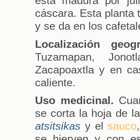
está madura por juli
cáscara. Esta planta 
y se da en los cafeta
Localización geogr
Tuzamapan, Jonotl
Zacapoaxtla y en cas
caliente.
Uso medicinal.
Cuan
se corta la hoja de l
atsitsikas
y el
sauco
se hierven y con e