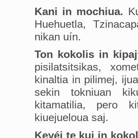
Kani in mochiua.
Ku
Huehuetla, Tzinaca
nikan uín.
Ton kokolis in kipaj
pisilatsitsikas, xo
kinaltia in pilimej, ij
sekin tokniuan kikui
kitamatilia, pero k
kiuejueloua saj.
Keyéj te kui in kokol