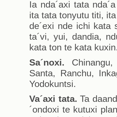
Ia nda´axi tata nda´a
ita tata tonyutu titi, i
de´exi nde ichi kata 
ta´vi, yui, dandia, nd
kata ton te kata kuxin
Sa´noxi.
Chinangu, S
Santa, Ranchu, Inka
Yodokuntsi.
Va´axi tata.
Ta daando
´ondoxi te kutuxi plan