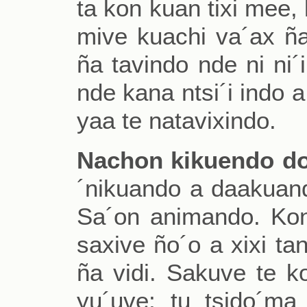
ta kon kuan tixi mee, 
mive kuachi va´ax ña
ña tavindo nde ni ni´
nde kana ntsi´i indo a
yaa te natavixindo.
Nachon kikuendo d
´nikuando a daakuand
Sa´on animando. Kon
saxive ño´o a xixi ta
ña vidi. Sakuve te ko
yu´uve; tu tsido´ma