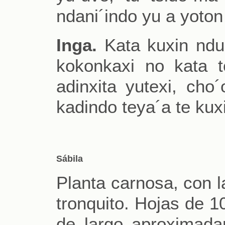
ndani´indo yu a yoton
Inga.
Kata kuxin ndu 
kokonkaxi no kata t
adinxita yutexi, cho
kadindo teya´a te kux
Sábila
Planta carnosa, con l
tronquito. Hojas de 
de largo aproximada