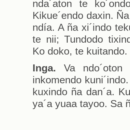
nda´aton te ko´ondo
Kikue´endo daxin. Ña s
ndía. A ña xi´indo te
te nii; Tundodo tixi
Ko doko, te kuitando.
Inga.
Va ndo´oton t
inkomendo kuni´indo. 
kuxindo ña dan´a. Ku
ya´a yuaa tayoo. Sa ñ