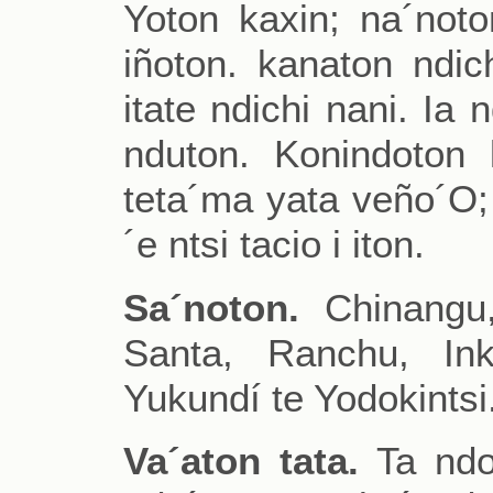
Yoton kaxin; na´noto
iñoton. kanaton ndich
itate ndichi nani. Ia 
nduton. Konindoton 
teta´ma yata veño´O; 
´e ntsi tacio i iton.
Sa´noton.
Chinangu, 
Santa, Ranchu, Ink
Yukundí te Yodokintsi
Va´aton tata.
Ta ndo