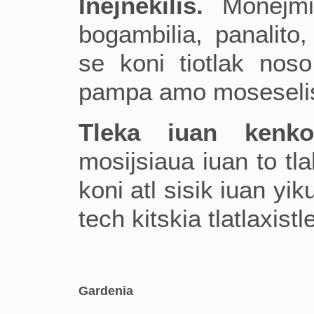
Inejnekilis.
Monejmik
bogambilia, panalito
se koni tiotlak nos
pampa amo moseselis
Tleka iuan kenkoi
mosijsiaua iuan to tl
koni atl sisik iuan yik
tech kitskia tlatlaxist
Gardenia