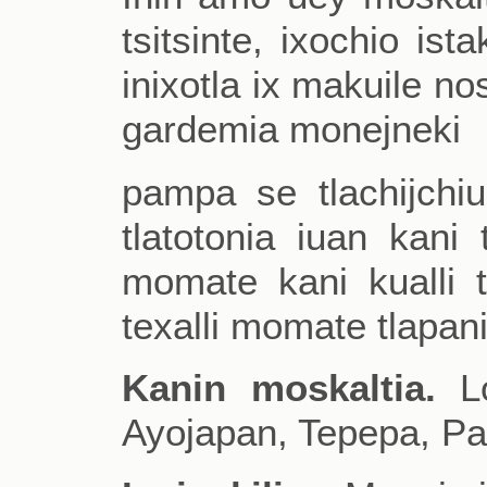
tsitsinte, ixochio is
inixotla ix makuile no
gardemia monejneki
pampa se tlachijchiu
tlatotonia iuan kani
momate kani kualli tl
texalli momate tlapani
Kanin moskaltia.
Lo
Ayojapan, Tepepa, Pa