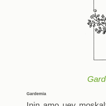
Garde
Gardemia
Inin amo uey moskalti