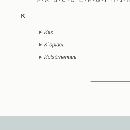
#
A
B
C
D
E
F
G
H
I
J
·
·
·
·
·
·
·
·
·
·
·
K
Kex
K´oplael
Kutsúrhentani