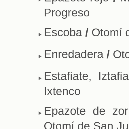
Progreso
Escoba
/
Otomí d
Enredadera
/
Oto
Estafiate, Iztafia
Ixtenco
Epazote de zorri
Otomí de San Ju