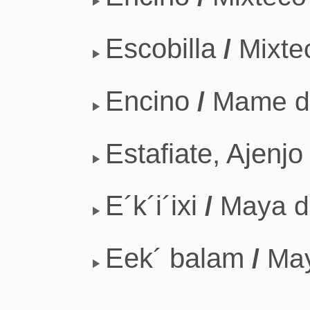
Escobilla
/
Mixte
Encino
/
Mame de
Estafiate, Ajenjo
E´k´i´ixi
/
Maya d
Eek´ balam
/
May