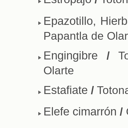
Epazotillo, Hier
Papantla de Olar
Engingibre
/
To
Olarte
Estafiate
/
Totona
Elefe cimarrón
/