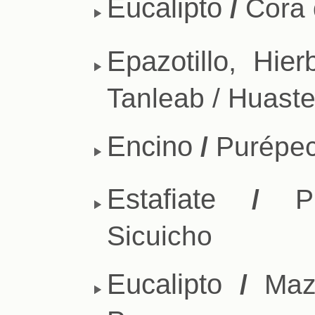
Eucalipto
/
Cora 
Epazotillo, Hie
Tanleab / Huast
Encino
/
Purépec
Estafiate
/
Pur
Sicuicho
Eucalipto
/
Maza