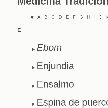
Medicina Tradicio
#
A
B
C
D
E
F
G
H
I
J
·
·
·
·
·
·
·
·
·
·
·
E
Ebom
Enjundia
Ensalmo
Espina de puerc