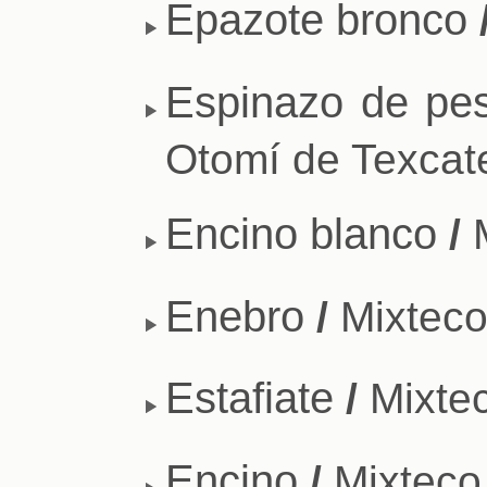
Epazote bronco
Espinazo de pes
Otomí de Texcat
Encino blanco
/
M
Enebro
/
Mixteco
Estafiate
/
Mixtec
Encino
/
Mixteco