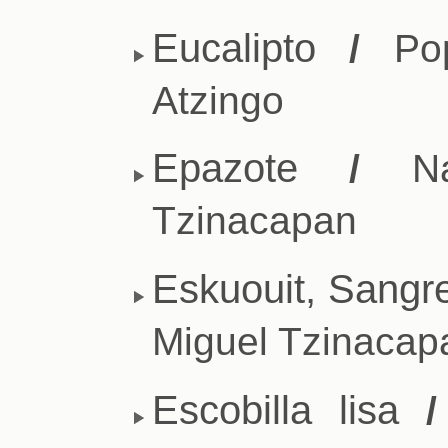
Eucalipto
/
Pop
Atzingo
Epazote
/
Nah
Tzinacapan
Eskuouit, Sangr
Miguel Tzinacap
Escobilla lisa
/