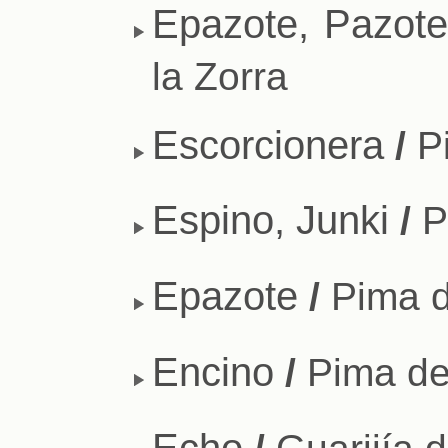
Epazote, Pazot
la Zorra
Escorcionera
/
Pi
Espino, Junki
/
P
Epazote
/
Pima d
Encino
/
Pima de
Echo
/
Guarijía 