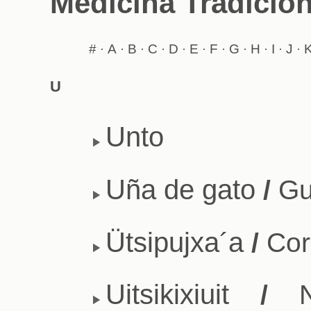
Medicina Tradicio
#
A
B
C
D
E
F
G
H
I
J
·
·
·
·
·
·
·
·
·
·
·
U
Unto
Uña de gato
/
Gua
Ütsipujxa´a
/
Cor
Uitsikixiuit
/
Na