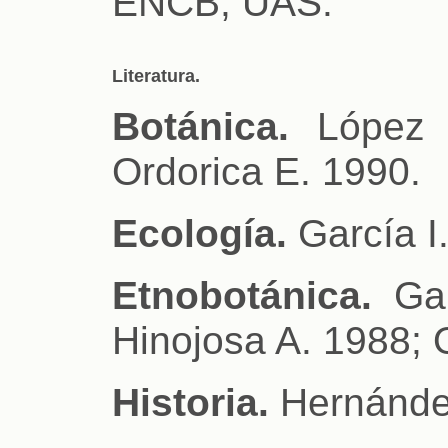
ENCB, UAS.
Literatura.
Botánica.
López R
Ordorica E. 1990.
Ecología.
García I
Etnobotánica.
Gar
Hinojosa A. 1988; 
Historia.
Hernánde