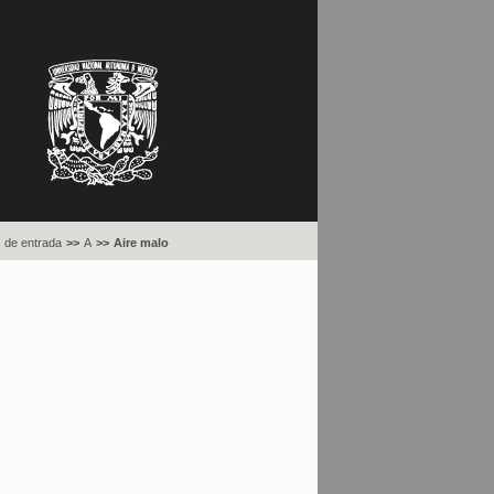
 de entrada
>>
A
>>
Aire malo