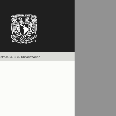
entrada
>>
C
>>
Chikindzonot