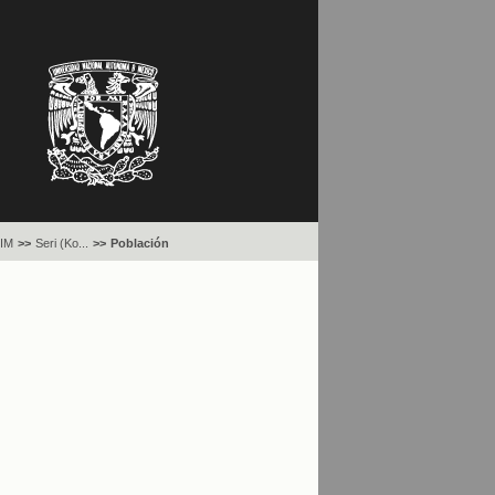
IM
>>
Seri (Ko...
>>
Población