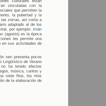
ones culturales están
ran vinculadas con la
ociales que permiten la
iento, la pubertad y la
y las zorras, así como a
rio adaptado al de los
ital, por ejemplo:
Imán
ax
(agosto) es la época
ciones les permite una
te en sus actividades de
ión seri presenta pocos
to Lingüístico de Verano
n no ha tenido efectos
uegos, música, cantos y
 siete filos, los ritos
ión de la elaboración de