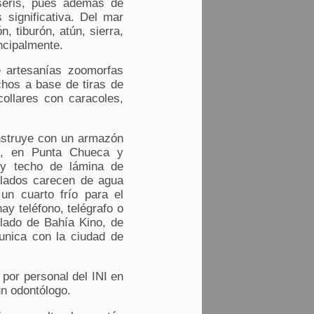
seris, pues además de
 significativa. Del mar
, tiburón, atún, sierra,
ncipalmente.
de artesanías zoomorfas
chos a base de tiras de
collares con caracoles,
onstruye con un armazón
go, en Punta Chueca y
 y techo de lámina de
blados carecen de agua
 un cuarto frío para el
y teléfono, telégrafo o
lado de Bahía Kino, de
unica con la ciudad de
por personal del INI en
un odontólogo.