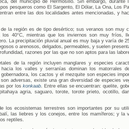
ueca, del municipio de Hermosillo. Sin embargo, durante
pos pesqueros como El Sargento, El Dólar, La Ona, Los Pa
entran entre las dos localidades antes mencionadas, y hac
o de la región es de tipo desértico; sus veranos son muy c
 los 40°C, mientras que los inviernos son muy fríos, l
ro. La precipitación pluvial anual es muy baja y varía de 
regosos o arenosos, delgados, permeables, y suelen presenta
rofundidad, razones por las que no son aptos para las labor
ales de la región incluyen manglares y especies caract
; hacia los valles y serranías dominan los matorrales de
 gobernadora, los cactos y el mezquite son especies impo
 son adversas, existe una gran diversidad de especies ve
as por los
konkaab
. Entre ellas se encuentran: quelite, gob
pitahaya agria, saguaro, torote, torote prieto, ocotillo, 
de los ecosistemas terrestres son importantes por su util
abalí, las liebres y los conejos, entre los mamíferos; y la
los reptiles.