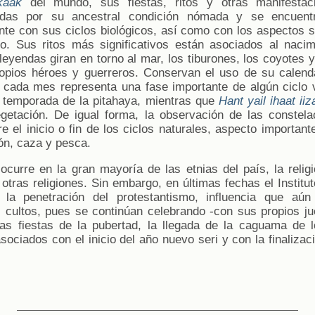
kaak
del mundo, sus fiestas, ritos y otras manifestaci
adas por su ancestral condición nómada y se encuent
nte con sus ciclos biológicos, así como con los aspectos s
o. Sus ritos más significativos están asociados al nacim
eyendas giran en torno al mar, los tiburones, los coyotes 
opios héroes y guerreros. Conservan el uso de su calenda
cada mes representa una fase importante de algún ciclo v
a temporada de la pitahaya, mientras que
Hant yail ihaat iiz
etación. De igual forma, la observación de las constela
e el inicio o fin de los ciclos naturales, aspecto importan
ón, caza y pesca.
 ocurre en la gran mayoría de las etnias del país, la relig
tras religiones. Sin embargo, en últimas fechas el Institu
 la penetración del protestantismo, influencia que aú
 cultos, pues se continúan celebrando -con sus propios j
las fiestas de la pubertad, la llegada de la caguama de los
sociados con el inicio del año nuevo seri y con la finalizac