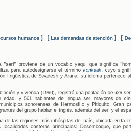
]
[
]
[
ecursos humanos
Las demandas de atención
De
a "seri" proviene de un vocablo yaqui que significa "hom
iliza para autodesignarse el término
konkaak
, cuyo signif
ción lingüística de Swadesh y Arana, su idioma pertenece 
lación y vivienda (1990), registró una población de 629 ser
e edad, y 561 hablantes de lengua seri mayores de cin
municipios sonorenses de Hermosillo y Pitiquito. Gran pa
grantes del grupo hablan el inglés, además del seri y el espa
a de las regiones más inhóspitas del país, ubicada en la co
os localidades costeras principales: Desemboque, que per