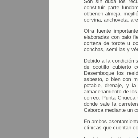
Son sin duda los rec
constituir parte funda
obtienen almeja, mejill
corvina, anchoveta, ar
Otra fuente importante
elaboradas con palo fi
corteza de torote u oc
conchas, semillas y vé
Debido a la condición 
de ocotillo cubierto
Desemboque los resid
asbesto, o bien con m
potable, drenaje, y la
almacenamiento de los 
correo. Punta Chueca 
donde sale la carrete
Caborca mediante un c
En ambos asentamientos
clínicas que cuentan c