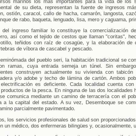
ursos marinos los más importantes para la vida de los 
mental de su dieta, representan la fuente de ingresos más
ón, ostión, caracol, callo de hacha, camarón, langosta, cazón
enque de rabo, baqueta, lenguado, lisa, mero y caguama, pri
 del ingreso familiar lo constituye la comercialización 
erro, así como el tejido de cestos que llaman "coritas", he
otillo, teñidos con raíz de cosagüe, y la elaboración de 
rtebras de víbora de cascabel y pescado.
seminómada del pueblo seri, la habitación tradicional se c
 con ramas, cuya entrada semeja un túnel. Sin embar
entes construyen actualmente su vivienda con tabicón
adera y/o adobe y techo de lámina de cartón. Ambos po
 electrificación es deficiente. Cada localidad cuenta con
productos de la pesca. En ninguna de las dos localidades ha
se comunica mediante un camino de terracería con el pob
ra a la capital del estado. A su vez, Desemboque se com
amino parcialmente pavimentado.
, los servicios profesionales de salud son proporcionados 
on un médico, dos enfermeras bilingües y, ocasionalmente, 