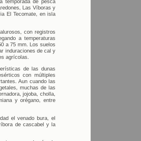
 la temporada de pesca
redones, Las Víboras y
ia El Tecomate, en isla
alurosos, con registros
legando a temperaturas
250 a 75 mm. Los suelos
r induraciones de cal y
es agrícolas.
erísticas de las dunas
sérticos con múltiples
rtantes. Aun cuando las
getales, muchas de las
ernadora, jojoba, cholla,
damiana y orégano, entre
idad el venado bura, el
 víbora de cascabel y la