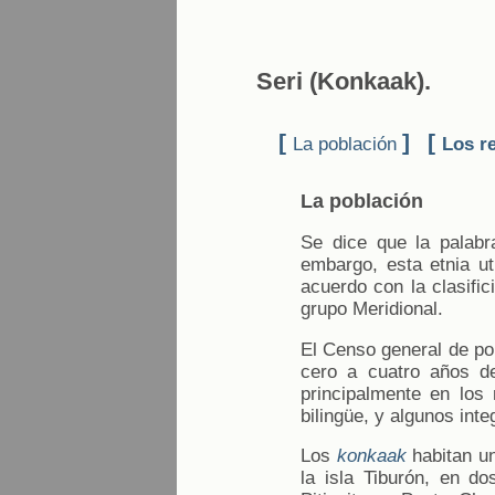
Seri (Konkaak).
[
]
[
La población
Los r
La población
Se dice que la palabr
embargo, esta etnia ut
acuerdo con la clasifi
grupo Meridional.
El Censo general de pob
cero a cuatro años d
principalmente en los 
bilingüe, y algunos inte
Los
konkaak
habitan un
la isla Tiburón, en d