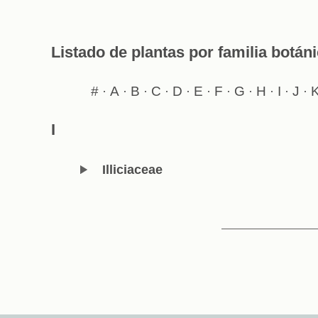
Listado de plantas por familia botán
#
A
B
C
D
E
F
G
H
I
J
·
·
·
·
·
·
·
·
·
·
·
I
Illiciaceae