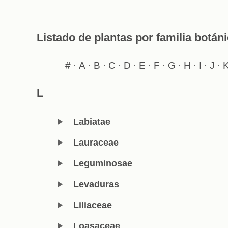
Listado de plantas por familia botán
#
A
B
C
D
E
F
G
H
I
J
·
·
·
·
·
·
·
·
·
·
·
L
Labiatae
Lauraceae
Leguminosae
Levaduras
Liliaceae
Loasaceae