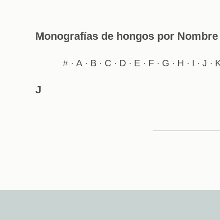
Monografías de hongos por Nombre 
#
A
B
C
D
E
F
G
H
I
J
·
·
·
·
·
·
·
·
·
·
·
J