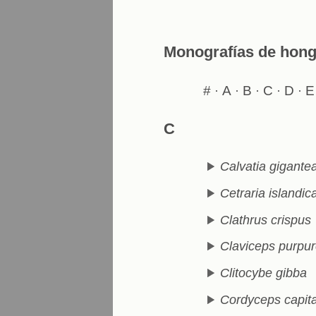
Monografías de hon
#
A
B
C
D
E
·
·
·
·
·
C
Calvatia gigante
Cetraria islandic
Clathrus crispus
Claviceps purpu
Clitocybe gibba
Cordyceps capit