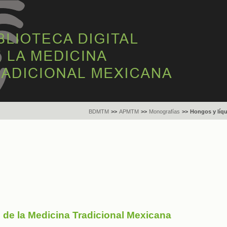
BDMTM
>>
APMTM
>>
Monografías
>>
Hongos y líq
s de la Medicina Tradicional Mexicana