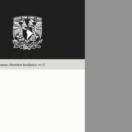
uenes: Nombre botánico
>>
C