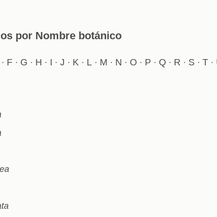
gos por Nombre botánico
F
G
H
I
J
K
L
M
N
O
P
Q
R
S
T
·
·
·
·
·
·
·
·
·
·
·
·
·
·
·
·
a
a
rea
ata