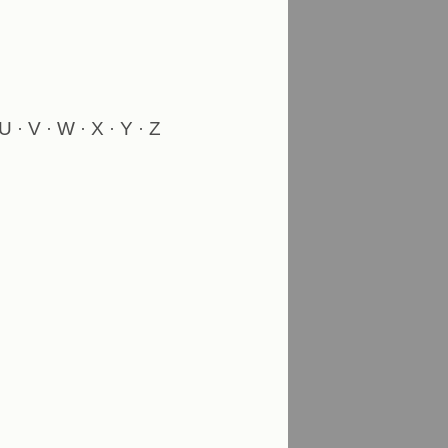
U
V
W
X
Y
Z
·
·
·
·
·