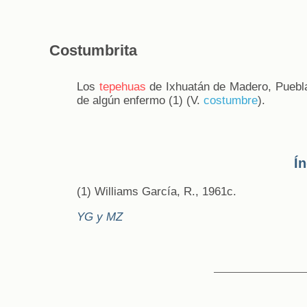
Costumbrita
Los
tepehuas
de Ixhuatán de Madero, Puebla,
de algún enfermo (1) (V.
costumbre
).
Í
(1) Williams García, R., 1961c.
YG y MZ