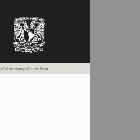
PMTM
>>
Monografías
>>
Mora