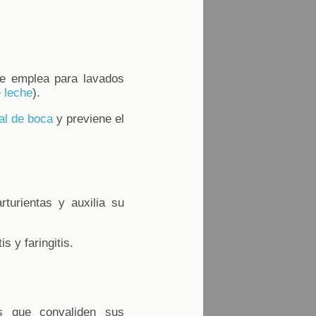
se emplea para lavados
e leche
).
al de boca
y previene el
turientas y auxilia su
s y faringitis.
s que convaliden sus