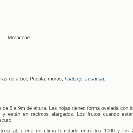
— Moraceae
ras de árbol; Puebla: moras,
huatzap
,
zasacua
.
o de 5 a 9m de altura. Las hojas tienen forma ovalada con l
 y están en racimos alargados. Los frutos cuando están
scuro.
 tropical, crece en clima templado entre los 1000 y lo