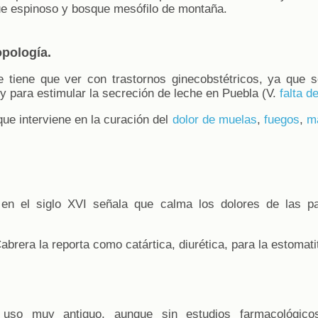
que espinoso y bosque mesófilo de montaña.
opología.
e tiene que ver con trastornos ginecobstétricos, ya que 
y para estimular la secreción de leche en Puebla (V.
falta d
e interviene en la curación del
dolor de muelas
,
fuegos
,
m
en el siglo XVI señala que calma los dolores de las par
abrera la reporta como catártica, diurética, para la estomatiti
 uso muy antiguo, aunque sin estudios farmacológico