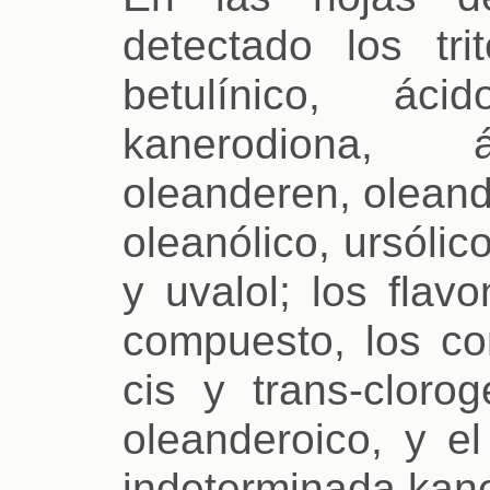
detectado los tri
betulínico, áci
kanerodiona, á
oleanderen, oleand
oleanólico, ursólic
y uvalol; los flav
compuesto, los co
cis y trans-clorog
oleanderoico, y e
indeterminada kane