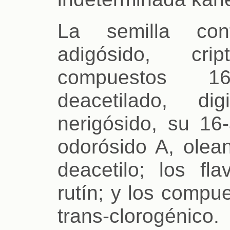
La semilla cont
adigósido, cri
compuestos 16-
deacetilado, digi
nerigósido, su 16-
odorósido A, olean
deacetilo; los fla
rutín; y los compue
trans-clorogénico.