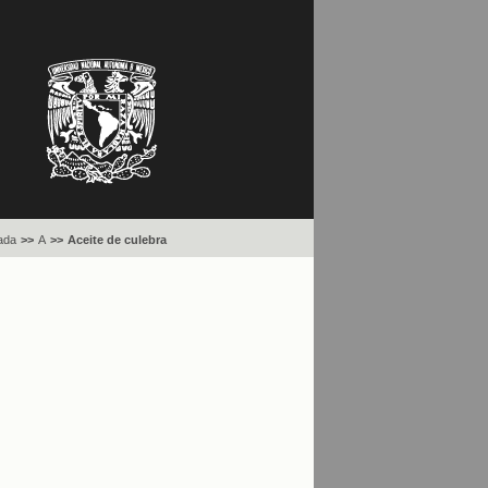
ada
>>
A
>>
Aceite de culebra