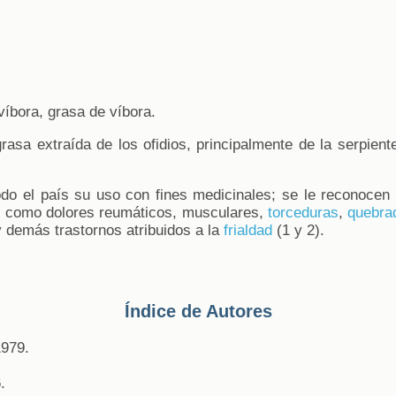
víbora, grasa de víbora.
rasa extraída de los ofidios, principalmente de la serpient
do el país su uso con fines medicinales; se le reconocen
s como dolores reumáticos, musculares,
torceduras
,
quebra
y demás trastornos atribuidos a la
frialdad
(1 y 2).
Índice de Autores
1979.
.