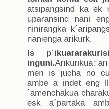
atsipangsind ka ek 
uparansind nani en
ninirangka k´aripang
nanienga arikurk.
Is p´ikuararakur
inguni.
Arikurikua: a
men is jucha no cu
ambe a indet eng ll
´amenchakua charakue
esk a´partaka am