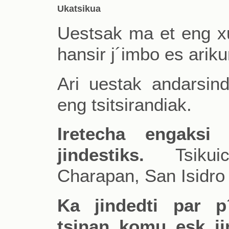
Ukatsikua
Uestsak ma et eng x
hansir j´imbo es ariku
Ari uestak andarsin
eng tsitsirandiak.
Iretecha engaksi
jindestiks.
Tsikuich
Charapan, San Isidro
Ka jindedti par 
tsinan komu esk ji