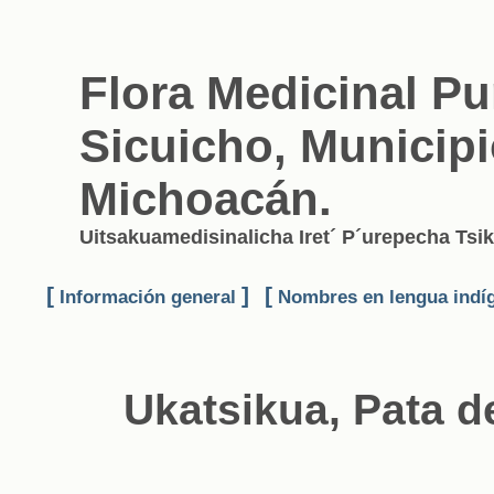
Flora Medicinal P
Sicuicho, Municip
Michoacán.
Uitsakuamedisinalicha Iret´ P´urepecha Ts
[
]
[
Información general
Nombres en lengua indí
Ukatsikua, Pata d