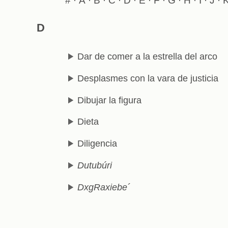
#
A
B
C
D
E
F
G
H
I
J
·
·
·
·
·
·
·
·
·
·
·
D
Dar de comer a la estrella del arco
Desplasmes con la vara de justicia
Dibujar la figura
Dieta
Diligencia
Dutubúri
DxgRaxiebe´