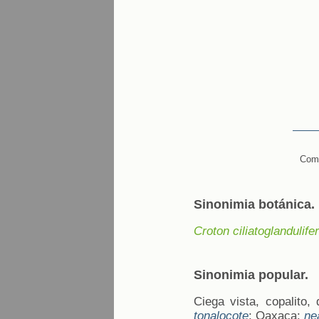
Comi
Sinonimia botánica.
Croton ciliatoglandulife
Sinonimia popular.
Ciega vista, copalito, 
tonalocote
; Oaxaca:
ne