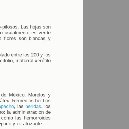
-pilosos. Las hojas son
so usualmente es verde
s flores son blancas y
lado entre los 200 y los
folio, matorral xerófilo
s de México, Morelos y
el látex. Remedios hechos
pacho
, las
heridas
, los
mo; la administración de
sí como las hemorroides
ptico y cicatrizante.