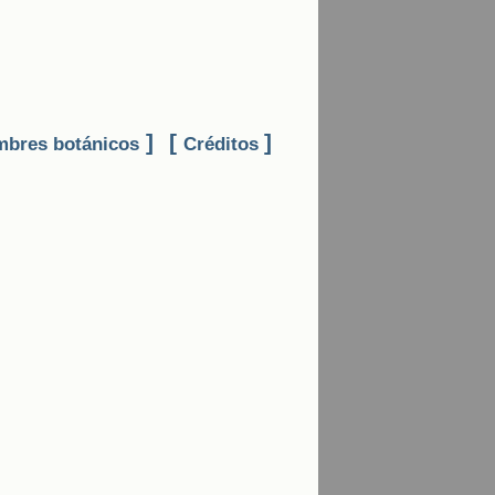
]
[
]
bres botánicos
Créditos