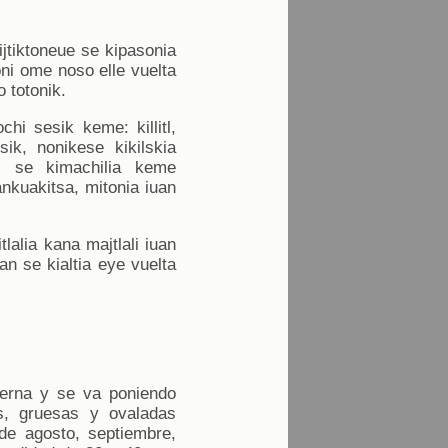
n ijtiktoneue se kipasonia
oni ome noso elle vuelta
o totonik.
chi sesik keme: killitl,
ik, nonikese kikilskia
stli se kimachilia keme
ankuakitsa, mitonia iuan
tlalia kana majtlali iuan
an se kialtia eye vuelta
ierna y se va poniendo
s, gruesas y ovaladas
de agosto, septiembre,