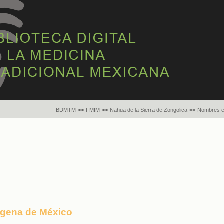
BDMTM
>>
FMIM
>>
Nahua de la Sierra de Zongolica
>>
Nombres e
dígena de México