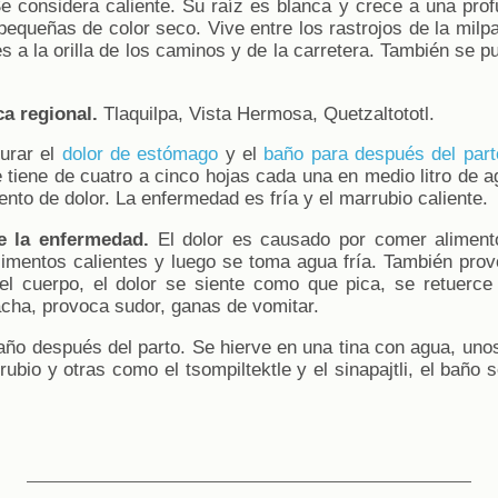
e considera caliente. Su raíz es blanca y crece a una pro
equeñas de color seco. Vive entre los rastrojos de la milp
les a la orilla de los caminos y de la carretera. También se p
a regional.
Tlaquilpa, Vista Hermosa, Quetzaltototl.
urar el
dolor de estómago
y el
baño para después del part
 tiene de cuatro a cinco hojas cada una en medio litro de 
nto de dolor. La enfermedad es fría y el marrubio caliente.
e la enfermedad.
El dolor es causado por comer alimento
imentos calientes y luego se toma agua fría. También provoc
el cuerpo, el dolor se siente como que pica, se retuerce
acha, provoca sudor, ganas de vomitar.
año después del parto. Se hierve en una tina con agua, unos
bio y otras como el tsompiltektle y el sinapajtli, el baño