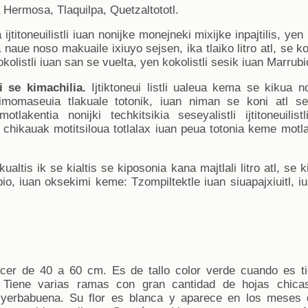
 Hermosa, Tlaquilpa, Quetzaltototl.
a ijtitoneuilistli iuan nonijke monejneki mixijke inpajtilis, ye
 naue noso makuaile ixiuyo sejsen, ika tlaiko litro atl, se k
kolistli iuan san se vuelta, yen kokolistli sesik iuan Marrubi
i se kimachilia.
Ijtiktoneui listli ualeua kema se kikua no
momaseuia tlakuale totonik, iuan niman se koni atl ses
tlakentia nonijki techkitsikia seseyalistli ijtitoneuili
i chikauak motitsiloua totlalax iuan peua totonia keme motl
ualtis ik se kialtis se kiposonia kana majtlali litro atl, se ki
, iuan oksekimi keme: Tzompiltektle iuan siuapajxiuitl, iu
ecer de 40 a 60 cm. Es de tallo color verde cuando es t
r. Tiene varias ramas con gran cantidad de hojas chica
 yerbabuena. Su flor es blanca y aparece en los meses 