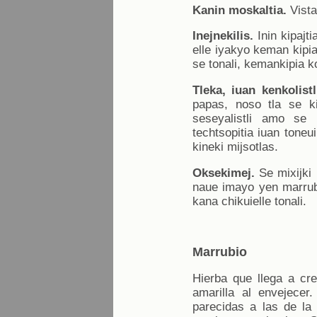
Kanin moskaltia.
Vista
Inejnekilis.
Inin kipajti
elle iyakyo keman kipia
se tonali, kemankipia ko
Tleka, iuan kenkolistl
papas, noso tla se ki
seseyalistli amo se mo
techtsopitia iuan toneu
kineki mijsotlas.
Oksekimej.
Se mixijki k
naue imayo yen marrubio
kana chikuielle tonali.
Marrubio
Hierba que llega a cr
amarilla al envejece
parecidas a las de la