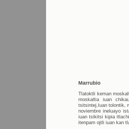
Marrubio
Tlatoktli keman moskalt
moskaltia iuan chikau
tsitsintej.Iuan tolonti
noviembre ineluayo ist
iuan tsikitsi kipia itla
itenpam ojtli iuan kan t