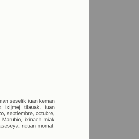
keman seselik iuan keman
 ixijmej tilauak, iuan
to, septiembre, octubre,
. Marubio, ixinach miak
n tlaseseya, nouan momati