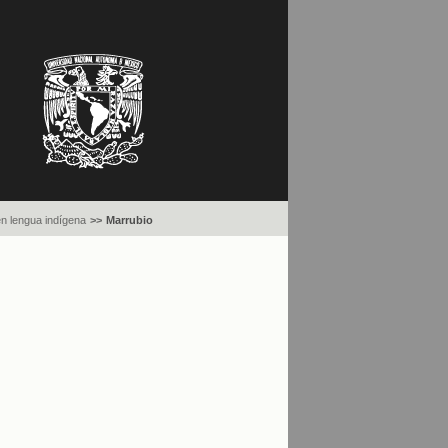
n lengua indígena
>>
Marrubio