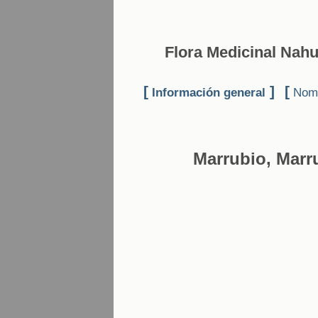
Flora Medicinal Nahu
[
]
[
Información general
Nomb
Marrubio, Marr