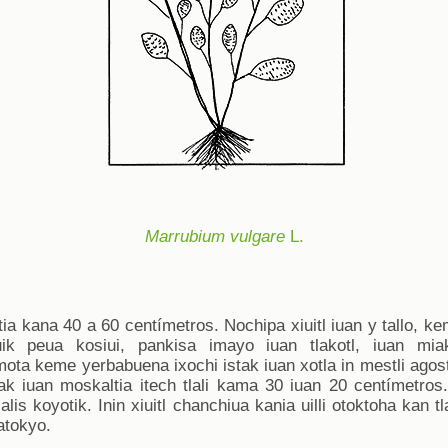
Marrubium vulgare
L.
ia kana 40 a 60 centímetros. Nochipa xiuitl iuan y tallo, 
ik peua kosiui, pankisa imayo iuan tlakotl, iuan miak
k, mota keme yerbabuena ixochi istak iuan xotla in mestli agos
ak iuan moskaltia itech tlali kama 30 iuan 20 centímetros
chialis koyotik. Inin xiuitl chanchiua kania uilli otoktoha ka
latokyo.