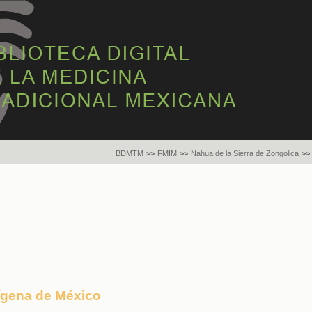
BDMTM
>>
FMIM
>>
Nahua de la Sierra de Zongolica
>>
dígena de México