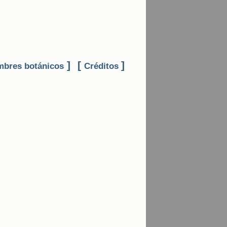
]
[
]
bres botánicos
Créditos