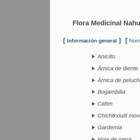
Flora Medicinal Nahu
[
]
[
Información general
Nomb
Anicillo
Árnica de diente
Árnica de peluch
Bogambilia
Cafen
Chichikxiuitl mo
Gardemia
Hoja de parra