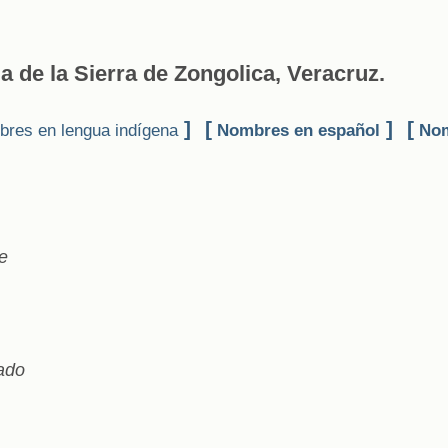
a de la Sierra de Zongolica, Veracruz.
]
[
]
[
res en lengua indígena
Nombres en español
Nom
e
rado