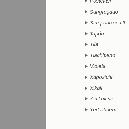
Postektsi
Sangregado
Sempoalxochitl
Tapón
Tila
Tlachipano
Violeta
Xapoxiuitl
Xikali
Xinikuiltse
Yerbabuena