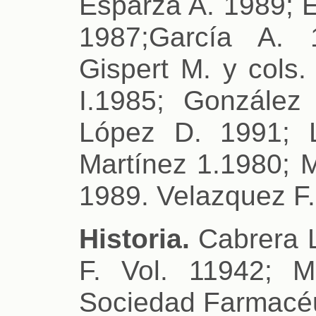
Esparza A. 1989; E
1987;García A. 
Gispert M. y cols
I.1985; González
López D. 1991; L
Martínez 1.1980; 
1989. Velazquez F.
Historia.
Cabrera L
F. Vol. 11942; M
Sociedad Farmacéu