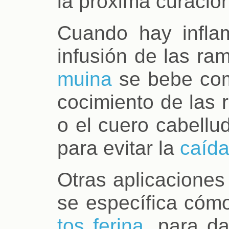
la próxima curació
Cuando hay infla
infusión de las ra
muina
se bebe com
cocimiento de las 
o el cuero cabellu
para evitar la
caída
Otras aplicaciones
se específica cómo
tos ferina
, para d