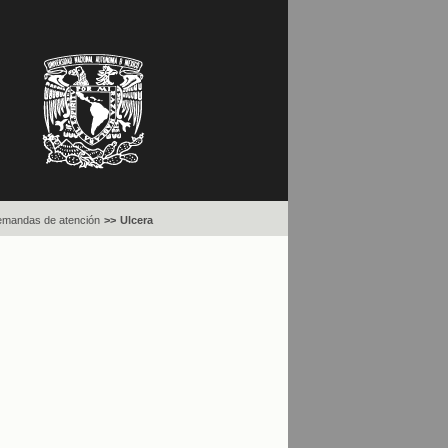
mandas de atención
>>
Ulcera