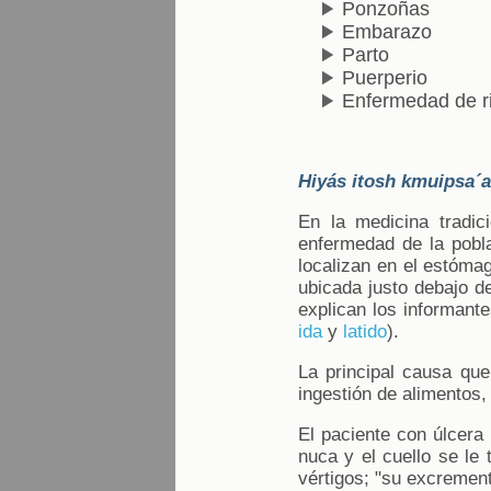
Ponzoñas
Embarazo
Parto
Puerperio
Enfermedad de r
Hiyás itosh kmuipsa´a
En la medicina tradic
enfermedad de la pobla
localizan en el estómag
ubicada justo debajo de
explican los informant
ida
y
latido
).
La principal causa que
ingestión de alimentos
El paciente con úlcera
nuca y el cuello se le 
vértigos; "su excrement