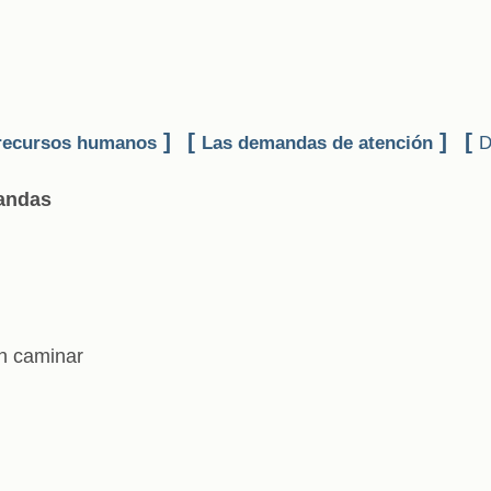
]
[
]
[
recursos humanos
Las demandas de atención
D
andas
n caminar