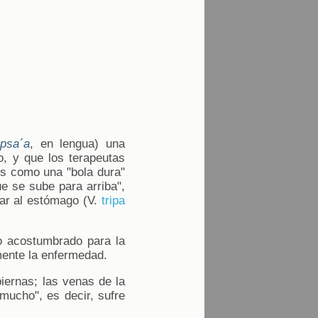
ipsa´a
, en lengua) una
o, y que los terapeutas
 es como una "bola dura"
ue se sube para arriba",
nar al estómago (V.
tripa
io acostumbrado para la
mente la enfermedad.
iernas; las venas de la
 mucho", es decir, sufre