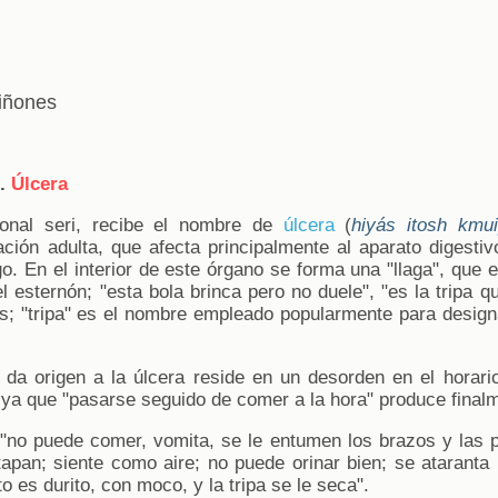
iñones
.
Úlcera
ional seri, recibe el nombre de
úlcera
(
hiyás itosh kmu
ción adulta, que afecta principalmente al aparato digestiv
o. En el interior de este órgano se forma una "llaga", que
l esternón; "esta bola brinca pero no duele", "es la tripa q
es; "tripa" es el nombre empleado popularmente para desig
 da origen a la úlcera reside en un desorden en el horar
, ya que "pasarse seguido de comer a la hora" produce final
 "no puede comer, vomita, se le entumen los brazos y las p
tapan; siente como aire; no puede orinar bien; se ataranta
o es durito, con moco, y la tripa se le seca".