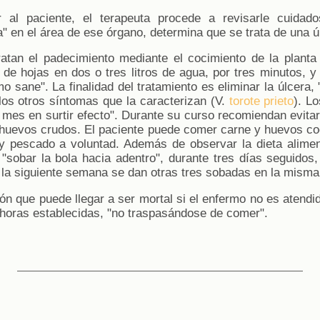
 al paciente, el terapeuta procede a revisarle cuidad
a" en el área de ese órgano, determina que se trata de una ú
ratan el padecimiento mediante el cocimiento de la plant
 de hojas en dos o tres litros de agua, por tres minutos,
o sane". La finalidad del tratamiento es eliminar la úlcera, "
los otros síntomas que la caracterizan (V.
torote prieto
). L
n mes en surtir efecto". Durante su curso recomiendan evit
 y huevos crudos. El paciente puede comer carne y huevos co
 y pescado a voluntad. Además de observar la dieta alimen
 "sobar la bola hacia adentro", durante tres días seguidos
 la siguiente semana se dan otras tres sobadas en la misma
ón que puede llegar a ser mortal si el enfermo no es atendi
horas establecidas, "no traspasándose de comer".