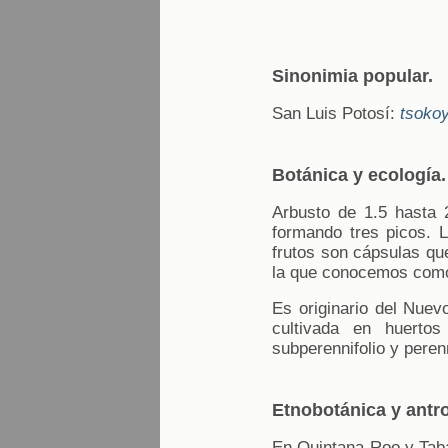
Sinonimia popular.
San Luis Potosí:
tsoko
Botánica y ecología.
Arbusto de 1.5 hasta 2
formando tres picos. 
frutos son cápsulas qu
la que conocemos como
Es originario del Nuev
cultivada en huertos 
subperennifolio y perenn
Etnobotánica y antr
En Quintana Roo y Taba