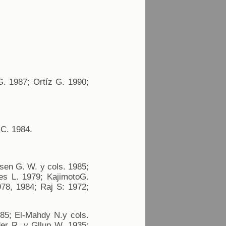
G. 1987; Ortíz G. 1990;
 C. 1984.
sen G. W. y cols. 1985;
es L. 1979; KajimotoG.
78, 1984; Raj S: 1972;
85; El-Mahdy N.y cols.
er R. y Gllup W. 1935;