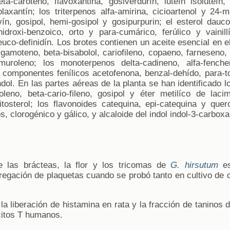
eta-caroteno, flavoxantina, gosiverdurín, luteín isoluteín
iolaxantín; los triterpenos alfa-amirina, cicioartenol y 24-me
vín, gosipol, hemi-gosipol y gosipurpurin; el esterol dauc
hidroxi-benzoico, orto y para-cumárico, ferúlico y vainill
 leuco-definidín. Los brotes contienen un aceite esencial en e
gamoteno, beta-bisabolol, cariofileno, copaeno, farneseno, 
uroleno; los monoterpenos delta-cadineno, alfa-fenchen
s componentes fenílicos acetofenona, benzal-dehído, para-tot
indol. En las partes aéreas de la planta se han identificado 
leno, beta-cario-fileno, gosipol y éter metilíco de laci
itosterol; los flavonoides catequina, epi-catequina y que
s, clorogénico y gálico, y alcaloide del indol indol-3-carboxa
 las brácteas, la flor y los tricomas de
G. hirsutum
es
regación de plaquetas cuando se probó tanto en cultivo de 
a liberación de histamina en rata y la fracción de taninos 
ocitos T humanos.