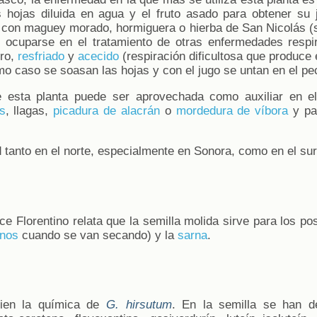
 hojas diluida en agua y el fruto asado para obtener su 
con maguey morado, hormiguera o hierba de San Nicolás (s
 ocuparse en el tratamiento de otras enfermedades respi
rro,
resfriado
y
acecido
(respiración dificultosa que produce
timo caso se soasan las hojas y con el jugo se untan en el pe
ue esta planta puede ser aprovechada como auxiliar en 
s
, llagas,
picadura de alacrán
o
mordedura de víbora
y par
 tanto en el norte, especialmente en Sonora, como en el sur
ice Florentino relata que la semilla molida sirve para los po
anos
cuando se van secando) y la
sarna
.
bien la química de
G. hirsutum
. En la semilla se han d