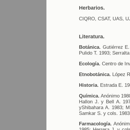
Herbarios.
CIQRO, CSAT, UAS, U
Literatura.
Botánica.
Gutiérrez E.
Pulido T. 1993; Serralta
Ecología.
Centro de In
Etnobotánica.
López R.
Historia.
Estrada E. 19
Química.
Anónimo 1980,
Hallon J. y Bell A. 19
yShibahara A. 1983; Mi
Samkar S. y cols. 1983
Farmacología.
Anónimo
1985; Herrera J. y col