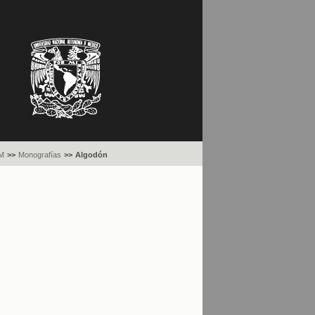
M
>>
Monografías
>>
Algodón