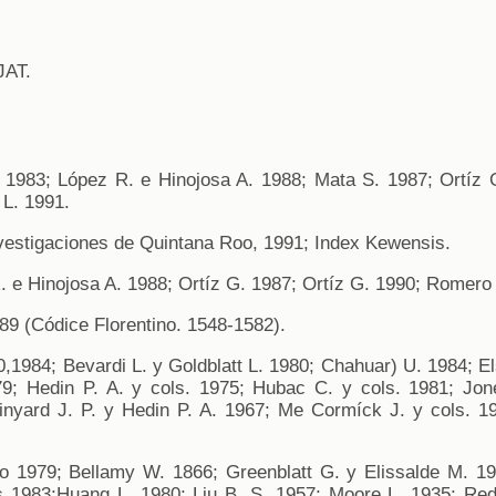
JAT.
 1983; López R. e Hinojosa A. 1988; Mata S. 1987; Ortíz 
 L. 1991.
vestigaciones de Quintana Roo, 1991; Index Kewensis.
 e Hinojosa A. 1988; Ortíz G. 1987; Ortíz G. 1990; Romero
89 (Códice Florentino. 1548-1582).
1984; Bevardi L. y Goldblatt L. 1980; Chahuar) U. 1984; El
79; Hedin P. A. y cols. 1975; Hubac C. y cols. 1981; Jon
nyard J. P. y Hedin P. A. 1967; Me Cormíck J. y cols. 19
 1979; Bellamy W. 1866; Greenblatt G. y Elissalde M. 19
s 1983;Huang L. 1980; Liu B. S. 1957; Moore L. 1935; Red