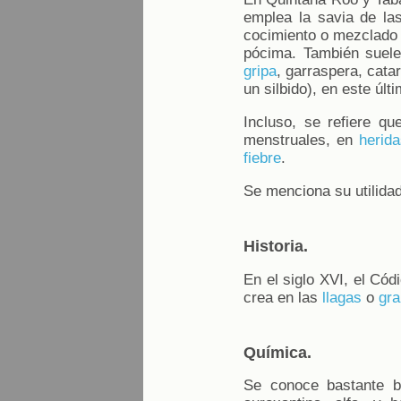
emplea la savia de las
cocimiento o mezclado 
pócima. También suele
gripa
, garraspera, cata
un silbido), en este úl
Incluso, se refiere q
menstruales, en
herida
fiebre
.
Se menciona su utilidad
Historia.
En el siglo XVI, el Cód
crea en las
llagas
o
gr
Química.
Se conoce bastante 