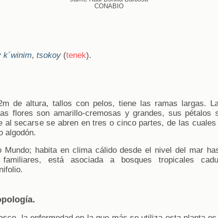
CONABIO
y k´winim
,
tsokoy
(
tenek
).
m de altura, tallos con pelos, tiene las ramas largas. L
Las flores son amarillo-cremosas y grandes, sus pétalos 
e al secarse se abren en tres o cinco partes, de las cuales
 algodón.
o Mundo; habita en clima cálido desde el nivel del mar h
familiares, está asociada a bosques tropicales caduci
ifolio.
opología.
sco, la enfermedad en la que más se utiliza esta planta es