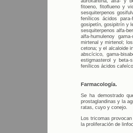
auroxantina, alfa- y b
fitoeno, fitoflueno y v
sesquiterpenos gosiful
fenílicos ácidos para-
gosipetín, gosipitrín y
sesquiterpenos alfa-ber
alfa-humulenoy gama-m
mirtenal y mirtenol; lo
cetona; y el alcaloide 
abscícico, gama-bisabo
estigmasterol y beta-s
fenílicos ácidos cafeíco
Farmacología.
Se ha demostrado que
prostaglandinas y la ag
ratas, cuyo y conejo.
Los tricomas provocan l
la proliferación de linf