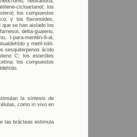
, neocromo, neoxantina,
tilene-cicloartanol; los
osterol; los compuestos
íco; y los flavonoides,
l que se han aislado los
farnesol, delta-guaieno,
o, l-para-mentén-9-al,
ualdehído y metil-tolil-
los sesquiterpenos ácido
mileno C; los esteróles
rcetina; los compuestos
ldehído.
timulan la síntesis de
células, como in vivo en
de las brácteas estimula