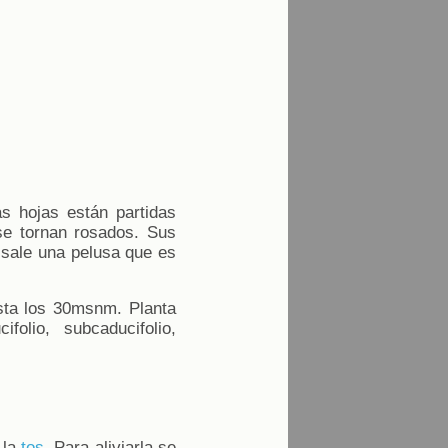
as hojas están partidas
se tornan rosados. Sus
 sale una pelusa que es
asta los 30msnm. Planta
folio, subcaducifolio,
 la
tos
. Para aliviarla se