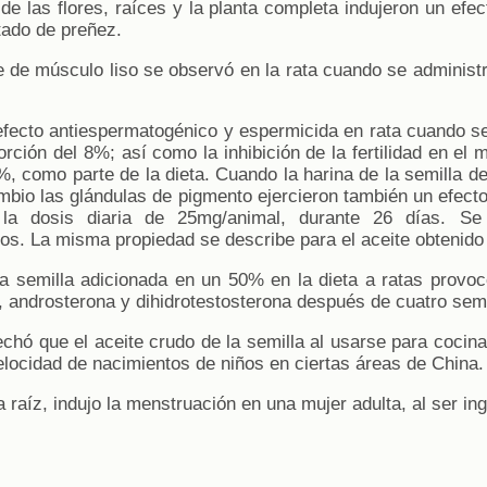
e las flores, raíces y la planta completa indujeron un efec
tado de preñez.
e de músculo liso se observó en la rata cuando se administr
efecto antiespermatogénico y espermicida en rata cuando s
orción del 8%; así como la inhibición de la fertilidad en e
, como parte de la dieta. Cuando la harina de la semilla d
ambio las glándulas de pigmento ejercieron también un efec
 la dosis diaria de 25mg/animal, durante 26 días. 
s. La misma propiedad se describe para el aceite obtenido 
la semilla adicionada en un 50% en la dieta a ratas provoc
a, androsterona y dihidrotestosterona después de cuatro se
chó que el aceite crudo de la semilla al usarse para cocina
elocidad de nacimientos de niños en ciertas áreas de China.
a raíz, indujo la menstruación en una mujer adulta, al ser in