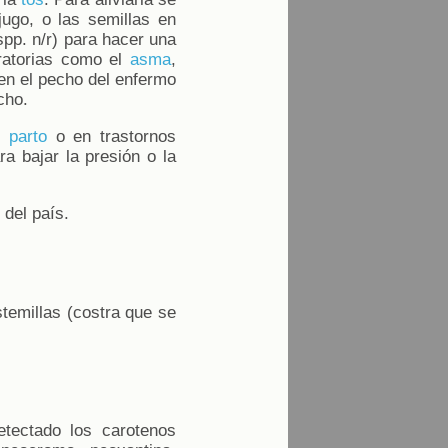
jugo, o las semillas en
pp. n/r) para hacer una
ratorias como el
asma
,
 en el pecho del enfermo
cho.
el
parto
o en trastornos
a bajar la presión o la
 del país.
stemillas (costra que se
etectado los carotenos