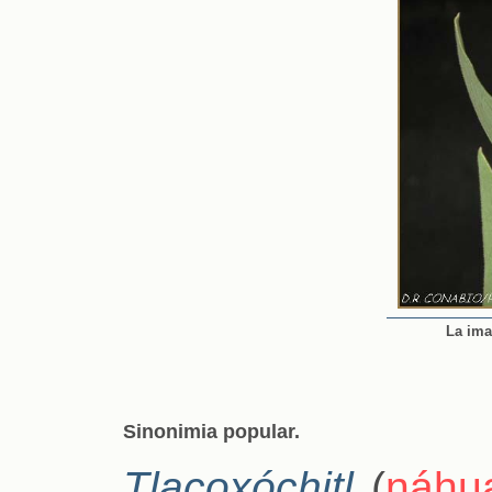
La ima
Sinonimia popular.
Tlacoxóchitl
(
náhua