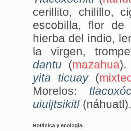
cerillito, chilillo, 
escobilla, flor de
hierba del indio, 
la virgen, trompe
dantu
(
mazahua
)
yita ticuay
(
mixte
Morelos:
tlacoxóc
uiuijtsikitl
(náhuatl)
Botánica y ecología.