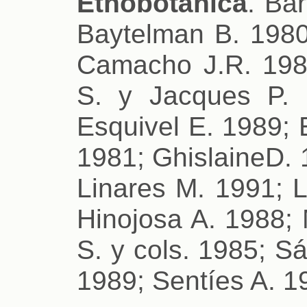
Etnobotánica
. Ba
Baytelman B. 1980;
Camacho J.R. 1985
S. y Jacques P. 
Esquivel E. 1989; 
1981; GhislaineD. 
Linares M. 1991; 
Hinojosa A. 1988; 
S. y cols. 1985; S
1989; Sentíes A. 1