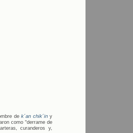
nombre de
k´an chik´in
y
gnaron como "derrame de
parteras, curanderos y,