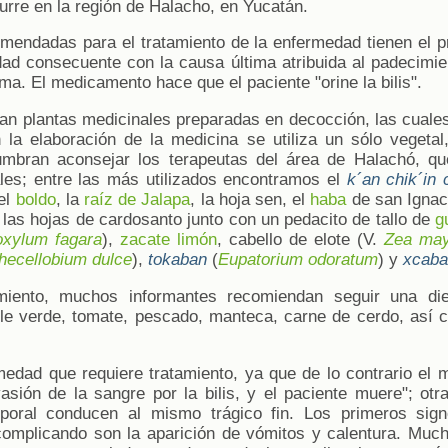
urre en la región de Halacho, en Yucatán.
omendadas para el tratamiento de la enfermedad tienen el pr
idad consecuente con la causa última atribuida al padecimi
ama. El medicamento hace que el paciente "orine la bilis".
an plantas medicinales preparadas en decocción, las cuales
 la elaboración de la medicina se utiliza un sólo vegeta
umbran aconsejar los terapeutas del área de Halachó, q
les; entre las más utilizados encontramos el
k´an chik´in 
 el
boldo
, la
raíz de Jalapa
, la hoja sen, el
haba
de san Ignaci
las hojas de cardosanto junto con un pedacito de tallo de
g
oxylum fagara
),
zacate limón
, cabello de elote (V.
Zea ma
thecellobium dulce
),
tokaban
(
Eupatorium odoratum
) y
xcaba
iento, muchos informantes recomiendan seguir una diet
le verde, tomate, pescado, manteca, carne de cerdo, así 
medad que requiere tratamiento, ya que de lo contrario el m
vasión de la sangre por la bilis, y el paciente muere"; otr
poral conducen al mismo trágico fin. Los primeros sig
omplicando son la aparición de vómitos y calentura. Much