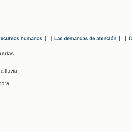
]
[
]
[
recursos humanos
Las demandas de atención
D
andas
a lluvia
bora