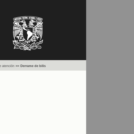
 atención
>>
Derrame de bilis