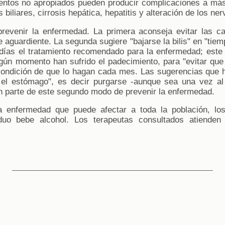
ientos no apropiados pueden producir complicaciones a má
 biliares, cirrosis hepática, hepatitis y alteración de los ner
evenir la enfermedad. La primera aconseja evitar las ca
e aguardiente. La segunda sugiere "bajarse la bilis" en "tiem
días el tratamiento recomendado para la enfermedad; este
gún momento han sufrido el padecimiento, para "evitar que 
condición de que lo hagan cada mes. Las sugerencias que 
el estómago", es decir purgarse -aunque sea una vez al
n parte de este segundo modo de prevenir la enfermedad.
a enfermedad que puede afectar a toda la población, los
iduo bebe alcohol. Los terapeutas consultados atiende