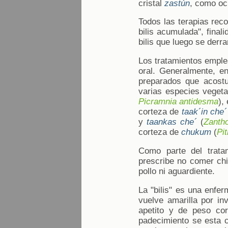
cristal
zastún
, como oc
Todos las terapias rec
bilis acumulada", final
bilis que luego se derr
Los tratamientos emple
oral. Generalmente, en
preparados que acost
varias especies vegeta
Picramnia antidesma
),
corteza de
taak´in che´
y
taankas che´
(
Zanth
corteza de
chukum
(
Pi
Como parte del tratam
prescribe no comer chi
pollo ni aguardiente.
La "bilis" es una enfer
vuelve amarilla por in
apetito y de peso cor
padecimiento se esta c