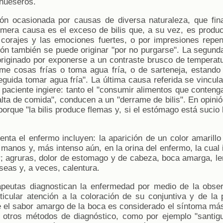
hueseros.
ión ocasionada por causas de diversa naturaleza, que fi
rimera causa es el exceso de bilis que, a su vez, es produc
corajes y las emociones fuertes, o por impresiones repen
ón también se puede originar "por no purgarse". La segund
riginado por exponerse a un contraste brusco de temperat
e cosas frías o toma agua fría, o de sarteneja, estando 
eguida tomar agua fría". La última causa referida se vincula
l paciente ingiere: tanto el "consumir alimentos que conten
lta de comida", conducen a un "derrame de bilis". En opinió
orque "la bilis produce flemas y, si el estómago está suci
nta el enfermo incluyen: la aparición de un color amarillo 
 manos y, más intenso aún, en la orina del enfermo, la cual
r; agruras, dolor de estomago y de cabeza, boca amarga, len
úseas y, a veces, calentura.
apeutas diagnostican la enfermedad por medio de la obser
ticular atención a la coloración de su conjuntiva y de la
ue el sabor amargo de la boca es considerado el síntoma más
 otros métodos de diagnóstico, como por ejemplo "santigu