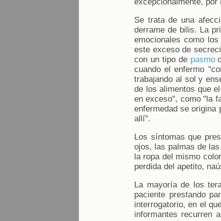
excepcionalmente, por 
Se trata de una afecc
derrame de bilis. La p
emocionales como los 
este exceso de secreci
con un tipo de
pasmo
o
cuando el enfermo "com
trabajando al sol y ens
de los alimentos que e
en exceso", como "la fa
enfermedad se origina p
allí".
Los síntomas que prese
ojos, las palmas de las
la ropa del mismo colo
perdida del apetito, na
La mayoría de los ter
paciente prestando par
interrogatorio, en el q
informantes recurren a