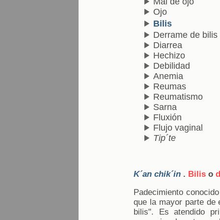
Mal de ojo
Ojo
Bilis
Derrame de bilis
Diarrea
Hechizo
Debilidad
Anemia
Reumas
Reumatismo
Sarna
Fluxión
Flujo vaginal
Tip´te
K´an chik´in
.
Bilis
o
d
Padecimiento conocido
que la mayor parte de 
bilis". Es atendido pr