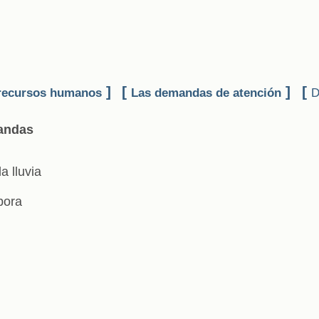
]
[
]
[
recursos humanos
Las demandas de atención
D
andas
a lluvia
bora