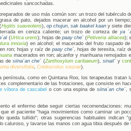
medicinales sancochadas.
s preparados de uso más común son: un trozo del tubérculo 
 grasa de pato, dejados macerar en alcohol por un tiempo
(
Hyptis suaveolens
),
op chujun
,
sak baakel kaan
y siete di
terrada en ceniza caliente; un trozo de corteza de
ya ´
a´al
(
Urtica urens
); hojas de
paay che´
(
Petiveria alliacea
);
tura innoxia
) en alcohol; el macerado del fruto raspado d
 en ron; hojas y raíz de
paay che´
, hojas de teresita, raíz 
huana
macerados en ron; alcanfor y marihuana remojados e
ojas de
siina´an che´
(
Zanthoxylum caribaeum
),
sinail´
y
con
onia diversifolia
,
Cnidoscolus souzae
).
la península, como en Quintana Roo, los terapeutas tratan l
ces complementario de las frotaciones, que consiste en hac
de víbora de cascabel
o con una espina de
siina´an che´
, 
iento el enfermo debe seguir ciertas recomendaciones: mu
 que el paciente "haga movimientos como caminar un poc
o queda tullido"; otras sugerencias habituales indican "
o caluroso, y lavarse las manos con agua tibia después de t