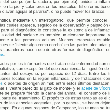
es del cuerpo (en la cadera, por ejemplo), unidos a infl
 en la piel y calambres en los músculos. El enfermo tiene 
e clavan agujas al pararse", o no puede mover los brazos.
tifica mediante un interrogatorio, que permite conocer 
 las cuales aparece, seguido de la observación y palpación 
para el diagnóstico lo constituye la existencia de inflama
; la edad del paciente es también un elemento importante,
mente a las personas adultas. Muchos terapeutas estable
pues se "siente algo como corcho" en las partes afectadas 
 curanderos hacen uso de otras formas de diagnóstico, co
tún
.
ados por los informantes que tratan esta enfermedad son 
paliativo, con excepción del que recomienda la ingestión de
antes del desayuno, por espacio de 12 días. Entre las t
ciones locales en la región inflamada, y de frotaciones co
os
o aceites de origen animal; entre estos últimos destacan 
al silvestre parecido al gato de monte- y el
aceite de víbor
te se prepara friendo la carne del animal, el consumo de la
 parte del tratamiento. El propósito de estas terapias es el
es de las especies vegetales, por lo general, se hacen dejá
tiempo. En algunas regiones de Campeche, los reumas se tr