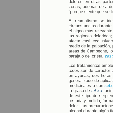
dolores en otras part
zonas, además de ardor
"porque siente que se l
El reumatismo se iden
circunstancias durante
el signo más relevante 
las regiones doloridas
afecta casi exclusiva
medio de la palpación, 
áreas de Campeche, los
baraja o del cristal
zas
Los tratamientos emple
todos son de carácter 
en ayunas, dos horas 
generalizado de aplica
medicinales o con
seb
la grasa de
tel-ko
-anim
de este tipo de serpien
tostada y molida, forma
dolor. Las preparacion
alcohol durante algún 