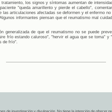
e tratamiento, los signos y síntomas aumentan de intensid
paciente "queda amarillento y pierde el cabello", comentan
ue las articulaciones afectadas se deformen y el enfermo n
. Algunos informantes piensan que el reumatismo mal cuida
ón generalizada de que el reumatismo no se puede preveni
aire frío estando caluroso", "hervir el agua que se toma" y 
 de frío".
 fines de investigación y divulgación. No tiene la intención de ofrecer 