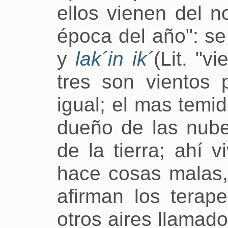
ellos vienen del n
época del año": s
y
lak´in ik´
(Lit. "v
tres son vientos 
igual; el mas temi
dueño de las nubes
de la tierra; ahí 
hace cosas malas, 
afirman los terap
otros aires llamad