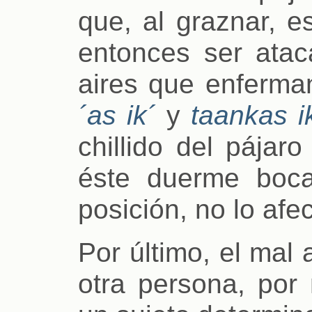
que, al graznar, e
entonces ser atac
aires que enferma
´as ik´
y
taankas i
chillido del pájar
éste duerme boca
posición, no lo afe
Por último, el mal
otra persona, por