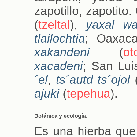
zapotillo, zapotito
(
tzeltal
),
yaxal w
tlailochtia
; Oaxac
xakandeni
(
ot
xacadeni
; San Lui
´el
,
ts´autd ts´ojol
ajuki
(
tepehua
).
Botánica y ecología.
Es una hierba que