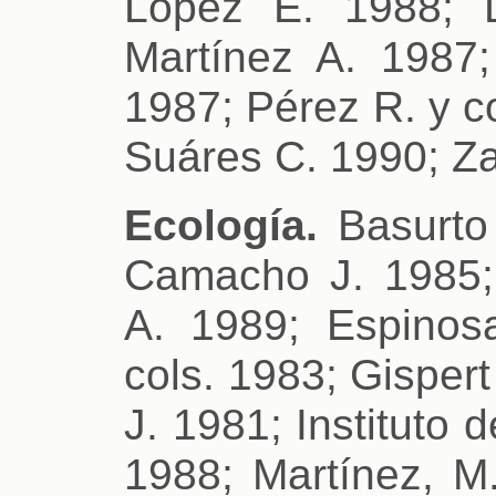
López E. 1988; 
Martínez A. 1987
1987; Pérez R. y c
Suáres C. 1990; Zav
Ecología.
Basurto 
Camacho J. 1985;
A. 1989; Espinos
cols. 1983; Gisper
J. 1981; Instituto
1988; Martínez, M.