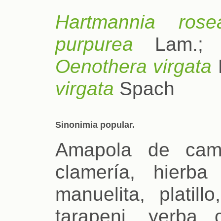
Hartmannia rose
purpurea
Lam.
Oenothera virgata
virgata
Spach
Sinonimia popular.
Amapola de camp
clamería, hierba
manuelita, platill
tarapeni, yerba 