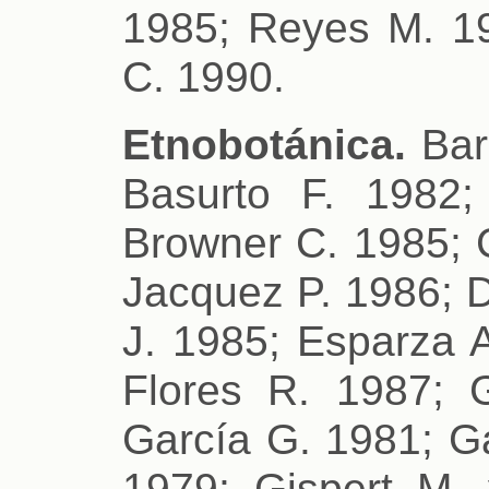
1985; Reyes M. 19
C. 1990.
Etnobotánica.
Bar
Basurto F. 1982;
Browner C. 1985; C
Jacquez P. 1986; 
J. 1985; Esparza A
Flores R. 1987; G
García G. 1981; Ga
1979; Gispert M.