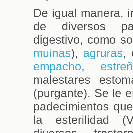
De igual manera, i
de diversos pa
digestivo, como s
muinas
),
agruras
,
empacho
,
estreñ
malestares estom
(purgante). Se le 
padecimientos que
la esterilidad 
diversos trasto