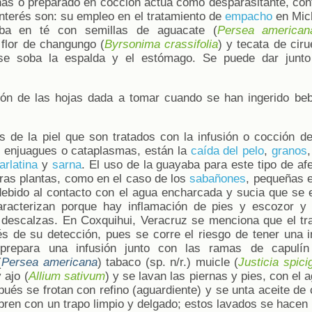
nas o preparado en cocción actúa como desparasitante, co
interés son: su empleo en el tratamiento de
empacho
en Mic
aba en té con semillas de aguacate (
Persea american
, flor de changungo (
Byrsonima crassifolia
) y tecata de ciru
e soba la espalda y el estómago. Se puede dar junto
ión de las hojas dada a tomar cuando se han ingerido beb
s de la piel que son tratados con la infusión o cocción de
, enjuagues o cataplasmas, están la
caída del pelo
,
granos
arlatina
y
sarna
. El uso de la guayaba para este tipo de a
ras plantas, como en el caso de los
sabañones
, pequeñas 
 debido al contacto con el agua encharcada y sucia que se
caracterizan porque hay inflamación de pies y escozor 
descalzas. En Coxquihui, Veracruz se menciona que el tr
 de su detección, pues se corre el riesgo de tener una i
prepara una infusión junto con las ramas de capulín
(
Persea americana
) tabaco (sp. n/r.) muicle (
Justicia spici
y ajo (
Allium sativum
) y se lavan las piernas y pies, con el 
pués se frotan con refino (aguardiente) y se unta aceite de
bren con un trapo limpio y delgado; estos lavados se hacen 