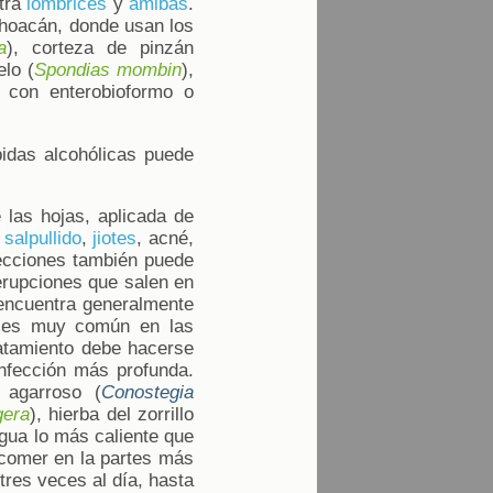
ntra
lombrices
y
amibas
.
hoacán, donde usan los
a
), corteza de pinzán
elo (
Spondias mombin
),
 con enterobioformo o
idas alcohólicas puede
 las hojas, aplicada de
,
salpullido
,
jiotes
, acné,
fecciones también puede
erupciones que salen en
 encuentra generalmente
y es muy común en las
atamiento debe hacerse
nfección más profunda.
 agarroso (
Conostegia
gera
), hierba del zorrillo
agua lo más caliente que
 comer en la partes más
tres veces al día, hasta