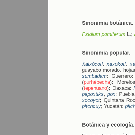
Sinonimia botánica.
Psidium pomiferum
L.;
Sinonimia popular.
Xalxócotl
,
xaxokotl
,
xa
guayabo morado, hojas
sumbadam
; Guerrero
(
purhépecha
); Morel
(
tepehuano
); Oaxaca:
papoxtiks
,
pox
; Puebl
xocoyot
; Quintana Ro
pitchcuy
; Yucatán:
piich
Botánica y ecología.