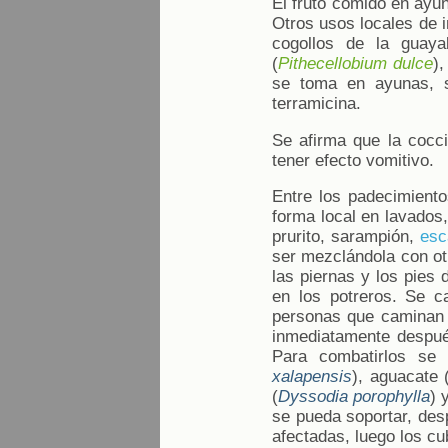
El fruto comido en ayu
Otros usos locales de 
cogollos de la guay
(
Pithecellobium dulce
)
se toma en ayunas, s
terramicina.
Se afirma que la cocc
tener efecto vomitivo.
Entre los padecimiento
forma local en lavados
prurito, sarampión,
esc
ser mezclándola con ot
las piernas y los pies
en los potreros. Se 
personas que caminan 
inmediatamente después
Para combatirlos se 
xalapensis
), aguacate 
(
Dyssodia porophylla
) 
se pueda soportar, des
afectadas, luego los cu