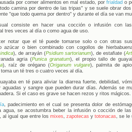
ausada por comer alimentos en mal estado, por
frialdad
o p
 todo camina por dentro de las tripas" y se suele obrar dos
iente "que todo quema por dentro" y durante el día se van m
sual consiste en hacer una cocción o infusión con la
ral tres veces al día o como agua de uso.
cer notar que el té puede tomarse solo o con otras sus
 o azúcar o bien combinado con cogollos de hierbabuen
indica
), de arrayán (
Psidium sartorianum
), de estafiate (
Ar
anada agria (
Punica granatum
), el propio tallo de guaya
ta
), raíz de orégano (
Origanum vulgare
), palmita de apio
toma un té tres o cuatro veces al día.
ayaba en té para aliviar la diarrea fuerte, debilidad, vóm
 aguadas y sangre que pueden durar días. Además se mu
madera. Si el caso es grave se hacen rezos y ritos mágicos.
ía
, padecimiento en el cual se presenta dolor de estómago,
a agua, se acostumbra beber la infusión o cocción de las
 al igual que entre los
mixes
,
zapotecas
y
totonacas
, se le