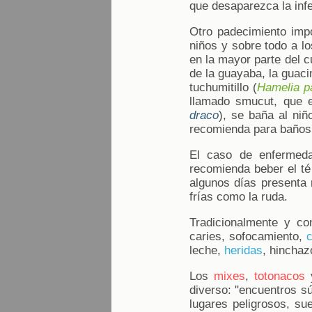
que desaparezca la inf
Otro padecimiento impo
niños y sobre todo a l
en la mayor parte del 
de la guayaba, la guaci
tuchumitillo (
Hamelia p
llamado smucut, que e
draco
), se baña al ni
recomienda para baños 
El caso de enfermeda
recomienda beber el té
algunos días presenta 
frías como la ruda.
Tradicionalmente y c
caries, sofocamiento,
leche,
heridas
, hincha
Los
mixes
,
totonacos
diverso: "encuentros sú
lugares peligrosos, su