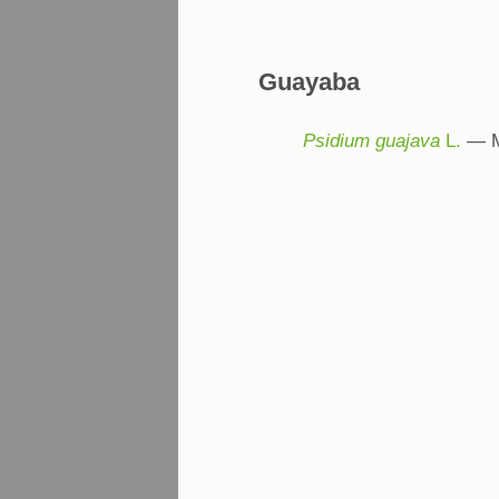
Guayaba
Psidium guajava
L.
— M