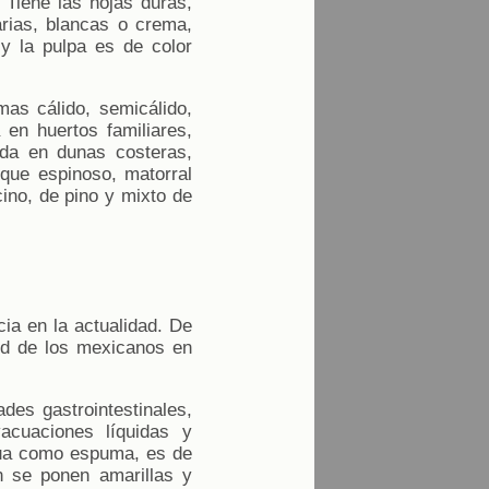
 Tiene las hojas duras,
arias, blancas o crema,
y la pulpa es de color
mas cálido, semicálido,
en huertos familiares,
ada en dunas costeras,
osque espinoso, matorral
cino, de pino y mixto de
cia en la actualidad. De
ud de los mexicanos en
des gastrointestinales,
acuaciones líquidas y
agua como espuma, es de
n se ponen amarillas y