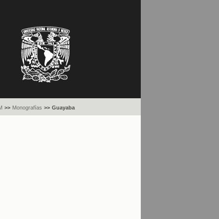
M
>>
Monografías
>>
Guayaba