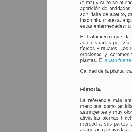
(alma) y si no se atien
aparición de entidade
son "falta de apetito, 
insomnio, tristeza, an
estas enfermedades: úlc
El tratamiento que da
administradas por vía 
físicos y rituales. Los
oraciones y ceremoni
plantas. El
susto fuerte
Calidad de la planta: ca
Historia.
La referencia más ant
menciona como antidis
astringentes y muy olor
alivia las piernas hinc
merced a sus partes c
aseguran que ayuda a la 