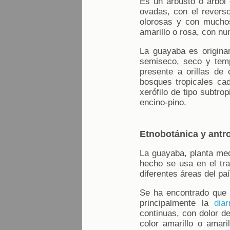
Es un arbusto o árbol 
ovadas, con el reverso
olorosas y con muchos
amarillo o rosa, con n
La guayaba es originar
semiseco, seco y temp
presente a orillas de
bosques tropicales cadu
xerófilo de tipo subtro
encino-pino.
Etnobotánica y antr
La guayaba, planta medi
hecho se usa en el tr
diferentes áreas del paí
Se ha encontrado que e
principalmente la
diar
continuas, con dolor d
color amarillo o amari