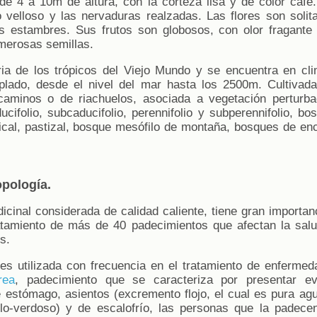
de 4 a 10m de altura, con la corteza lisa y de color café.
 velloso y las nervaduras realzadas. Las flores son solit
 estambres. Sus frutos son globosos, con olor fragante 
umerosas semillas.
ia de los trópicos del Viejo Mundo y se encuentra en cli
lado, desde el nivel del mar hasta los 2500m. Cultivada 
 caminos o de riachuelos, asociada a vegetación perturb
cifolio, subcaducifolio, perennifolio y subperennifolio, b
pical, pastizal, bosque mesófilo de montaña, bosques de en
opología.
cinal considerada de calidad caliente, tiene gran importan
atamiento de más de 40 padecimientos que afectan la sal
s.
s utilizada con frecuencia en el tratamiento de enfermeda
rea
, padecimiento que se caracteriza por presentar ev
e estómago, asientos (excremento flojo, el cual es pura 
llo-verdoso) y de escalofrío, las personas que la padece