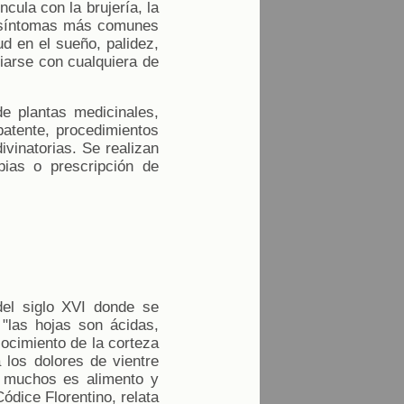
cula con la brujería, la
s síntomas más comunes
ud en el sueño, palidez,
iarse con cualquiera de
 plantas medicinales,
atente, procedimientos
vinatorias. Se realizan
pias o prescripción de
del siglo XVI donde se
"las hojas son ácidas,
cocimiento de la corteza
a los dolores de vientre
a muchos es alimento y
Códice Florentino, relata