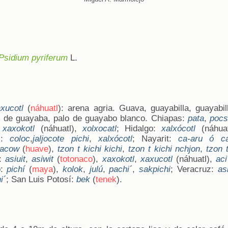
Psidium pyriferum
L.
xucotl
(
náhuatl
): arena agria. Guava, guayabilla, guayabi
 de guayaba, palo de guayabo blanco. Chiapas:
pata
,
pocs
:
xaxokotl
(náhuatl),
xolxocatl
; Hidalgo:
xalxócotl
(náhuat
os:
coloc
,
jaljocote pichi
,
xalxócotl
; Nayarit:
ca-aru ó ca
lacow
(
huave
),
tzon t kichi kichi
,
tzon t kichi nchjon
,
tzon t
a:
asiuit
,
asiwit
(
totonaco
),
xaxokotl
,
xaxucotl
(náhuatl),
aci
o:
pichí
(
maya
),
kolok
,
julú
,
pachi´
,
sakpichi
; Veracruz:
as
i´
; San Luis Potosí:
bek
(
tenek
).