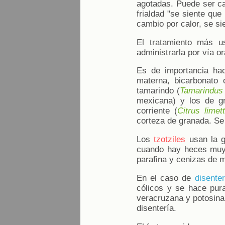
agotadas. Puede ser c
frialdad "se siente que
cambio por calor, se s
El tratamiento más u
administrarla por vía o
Es de importancia ha
materna, bicarbonato
tamarindo (
Tamarindus 
mexicana) y los de gr
corriente (
Citrus limet
corteza de granada. Se 
Los
tzotziles
usan la gu
cuando hay heces muy
parafina y cenizas de 
En el caso de
disenter
cólicos y se hace pur
veracruzana y potosina,
disentería.