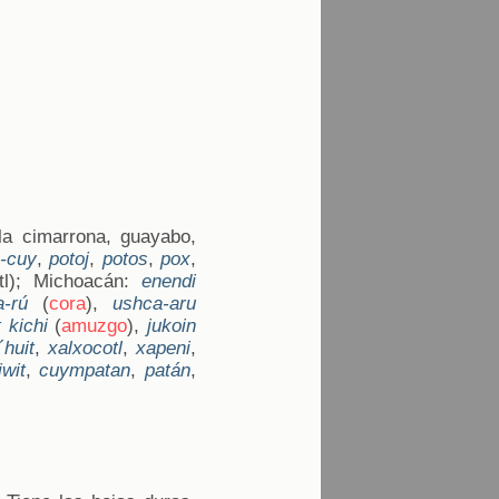
lla cimarrona, guayabo,
-cuy
,
potoj
,
potos
,
pox
,
l); Michoacán:
enendi
-rú
(
cora
),
ushca-aru
 kichi
(
amuzgo
),
jukoin
´huit
,
xalxocotl
,
xapeni
,
iwit
,
cuympatan
,
patán
,