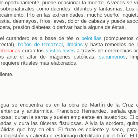
de oportunamente, puede ocasionar la muerte. A veces se vin
s sobrenaturales como duendes, difuntos y fantasmas. Lo
decaimiento, frío en las extremidades, mucho sueño, inquiet
gustia, desmayos, fríos leves, dolor de cabeza y puede asoc
era, presión diabetes o derivar hacia alguna de éstas.
 el curandero es a base de tés o
pelotillas
(compuestos de
rectal),
baños de temazcal
,
limpias
y hasta remedios de p
totonacas
curan los
sustos leves
a través de ceremonias adi
as ante el altar de imágenes católicas,
sahumerios
, lim
requiere rituales más elaborados.
liente.
igua se encuentra es en la obra de Martín de la Cruz 
entérica y antitérmica. Francisco Hernández, señala que 
osas; curan la sarna y suelen emplearse en lavatorios. El 
hadas y cura las úlceras fistulosas. Alivia la sordera, quit
álidas que hay en ella. El fruto es caliente y seco, par
digestión y calienta el estómago debilitado por el frío". El 