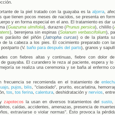
ección.
rtante de la piel tratado con la guayaba es la
aljorra
, afe
os que tienen pocos meses de nacidos, se presenta en for
cuerpo y en forma especial en el ano. El tratamiento es dar
ma (
Guazuma ulmifolia
), durazno (
Prunus persica
), chilillo (
atens
), berenjena sin espinas (
Solanum verbascifolium
), p
s parásito del piñón (
Jatropha curcas
) o de la planta s
ño de la cabeza a los pies. El cocimiento preparado con l
postparto (V.
baño para después del parto
), granos y sapull
des con fiebres altas y continuas, fiebre con dolor d
 de guayaba. El curandero le reza al paciente, espera y lo
mejoría se realiza una ceremonia y se baña al enfermo co
on frecuencia se recomienda en el tratamiento de
enlech
cuajo
,
pujos
,
bilis
, "clasolado", prurito, escarlatina, hemorra
zón,
tos
,
tos ferina
,
calentura
, deshidratación y
nervios
, entre
y
zapotecos
la usan en diversos tratamientos del
susto
,
bitos, caídas, accidentes, amenazas, presencia de muertes 
eños, extraviarse o violar normas". Ésto provoca la pérdid