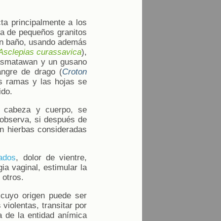
cta principalmente a los
ma de pequeños granitos
 un baño, usando además
Asclepias curassavica
),
asmatawan y un gusano
angre de drago (
Croton
as ramas y las hojas se
ido.
e cabeza y cuerpo, se
 observa, si después de
n hierbas consideradas
ados
, dolor de vientre,
gia vaginal, estimular la
 otros.
 cuyo origen puede ser
violentas, transitar por
a de la entidad anímica