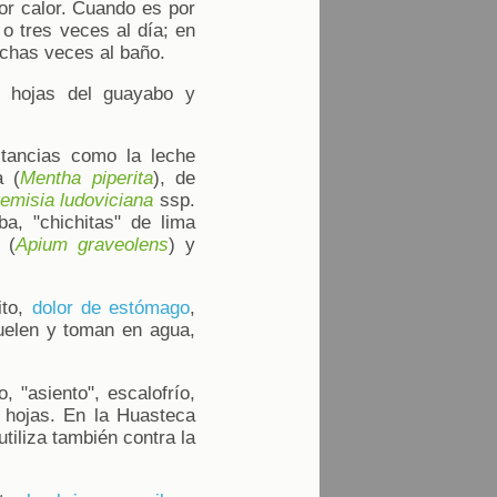
or calor. Cuando es por
 o tres veces al día; en
uchas veces al baño.
s hojas del guayabo y
tancias como la leche
a (
Mentha piperita
), de
temisia ludoviciana
ssp.
ba, "chichitas" de lima
 (
Apium graveolens
) y
ito,
dolor de estómago
,
elen y toman en agua,
 "asiento", escalofrío,
 hojas. En la Huasteca
 utiliza también contra la